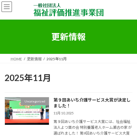
コ
ナ
ン
ビ
テ
ゲ
ン
ー
ツ
シ
へ
ョ
更新情報
ス
ン
キ
に
ッ
移
プ
動
HOME
更新情報
2025年11月
2025年11月
第９回あいち介護サービス大賞が決定し
Uncategorized
ました！
11月 10, 2025
第９回あいち介護サービス大賞には、社会福祉
法人よつ葉の会 特別養護老人ホーム瀬古の家 が
選ばれました！ 第9回あいち介護サービス大賞